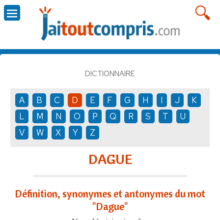
DICTIONNAIRE
A
B
C
D
E
F
G
H
I
J
K
L
M
N
O
P
Q
R
S
T
U
V
W
X
Y
Z
DAGUE
Définition, synonymes et antonymes du mot
"Dague"