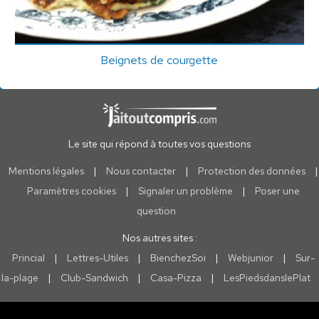
Beignets de courgette
Le site qui répond à toutes vos questions
Mentions légales
|
Nous contacter
|
Protection des données
|
Paramètres cookies
|
Signaler un problème
|
Poser une
question
Nos autres sites :
Princial
|
Lettres-Utiles
|
BienchezSoi
|
Webjunior
|
Sur-
la-plage
|
Club-Sandwich
|
Casa-Pizza
|
LesPiedsdanslePlat