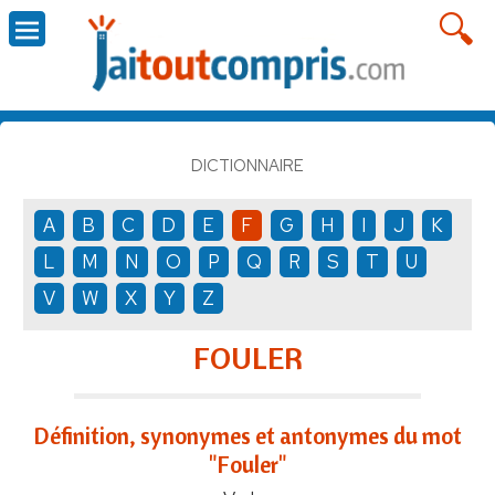
DICTIONNAIRE
A
B
C
D
E
F
G
H
I
J
K
L
M
N
O
P
Q
R
S
T
U
V
W
X
Y
Z
FOULER
Définition, synonymes et antonymes du mot
"Fouler"