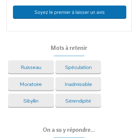
Soyez le premier à laisser un avis
Mots à retenir
Ruisseau
Spéculation
Moratoire
Inadmissible
Sibyllin
Sérendipité
On a su y répondre...