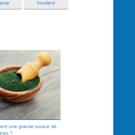
gorie
Insolent
iment une grande source de
ines ?