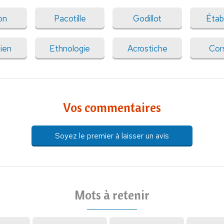
on
Pacotille
Godillot
Établ
ien
Ethnologie
Acrostiche
Cor
Vos commentaires
Soyez le premier à laisser un avis
Mots à retenir