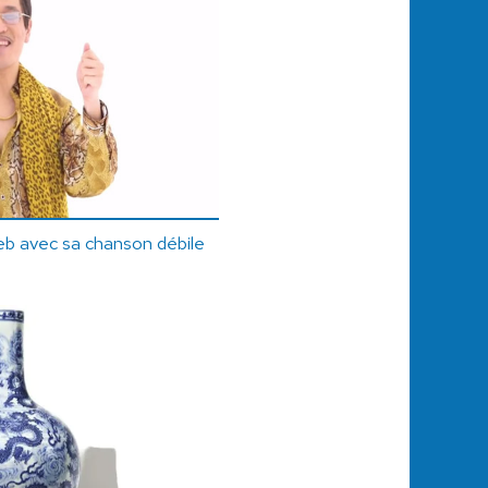
eb avec sa chanson débile