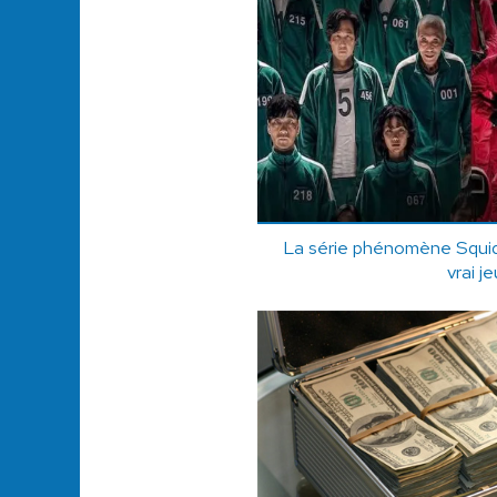
La série phénomène Squid 
vrai je