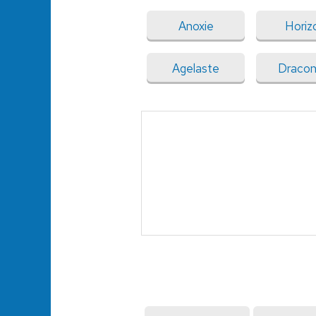
Anoxie
Horiz
Agelaste
Dracon