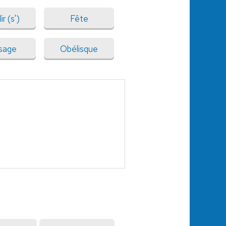
ir (s')
Fête
sage
Obélisque