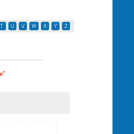
T
U
V
W
X
Y
Z
e"