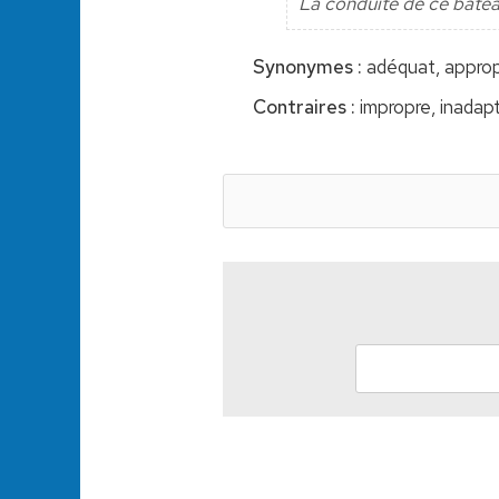
La conduite de ce batea
Synonymes :
adéquat, approp
Contraires :
impropre, inadapt