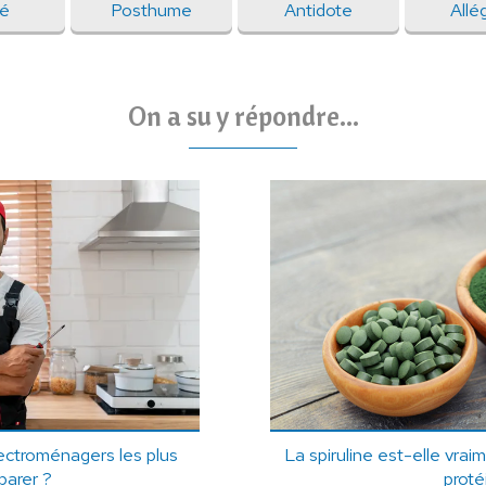
gé
Posthume
Antidote
Allé
On a su y répondre...
lectroménagers les plus
La spiruline est-elle vra
éparer ?
proté