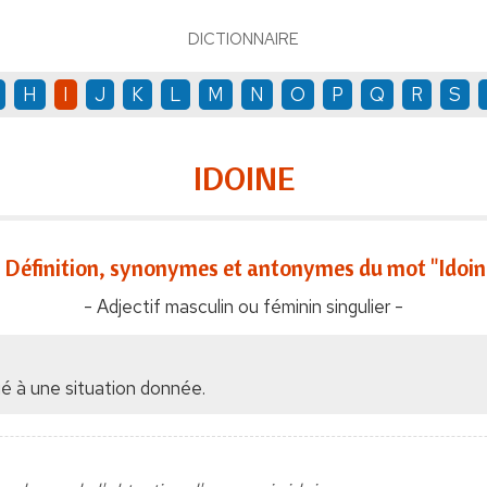
DICTIONNAIRE
H
I
J
K
L
M
N
O
P
Q
R
S
IDOINE
Définition, synonymes et antonymes du mot "Idoin
- Adjectif masculin ou féminin singulier -
é à une situation donnée.