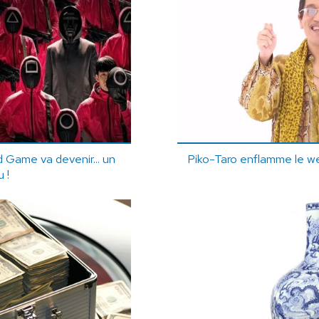
Game va devenir... un
Piko-Taro enflamme le w
u !