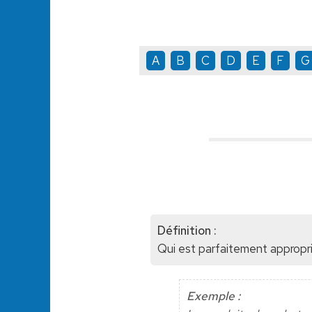
A
B
C
D
E
F
G
Définition :
Qui est parfaitement appropri
Exemple :