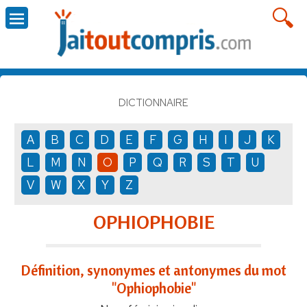
DICTIONNAIRE
A
B
C
D
E
F
G
H
I
J
K
L
M
N
O
P
Q
R
S
T
U
V
W
X
Y
Z
OPHIOPHOBIE
Définition, synonymes et antonymes du mot
"Ophiophobie"