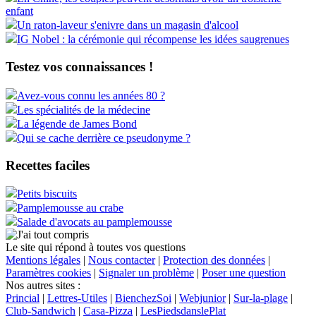
enfant
Un raton-laveur s'enivre dans un magasin d'alcool
IG Nobel : la cérémonie qui récompense les idées saugrenues
Testez vos connaissances !
Avez-vous connu les années 80 ?
Les spécialités de la médecine
La légende de James Bond
Qui se cache derrière ce pseudonyme ?
Recettes faciles
Petits biscuits
Pamplemousse au crabe
Salade d'avocats au pamplemousse
Le site qui répond à toutes vos questions
Mentions légales
|
Nous contacter
|
Protection des données
|
Paramètres cookies
|
Signaler un problème
|
Poser une question
Nos autres sites :
Princial
|
Lettres-Utiles
|
BienchezSoi
|
Webjunior
|
Sur-la-plage
|
Club-Sandwich
|
Casa-Pizza
|
LesPiedsdanslePlat