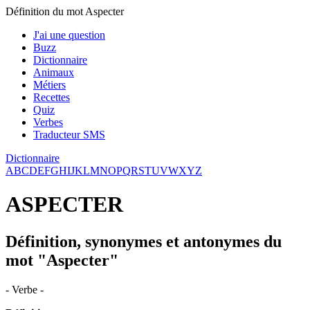
Définition du mot Aspecter
J'ai une question
Buzz
Dictionnaire
Animaux
Métiers
Recettes
Quiz
Verbes
Traducteur SMS
Dictionnaire
A
B
C
D
E
F
G
H
I
J
K
L
M
N
O
P
Q
R
S
T
U
V
W
X
Y
Z
ASPECTER
Définition, synonymes et antonymes du
mot "Aspecter"
- Verbe -