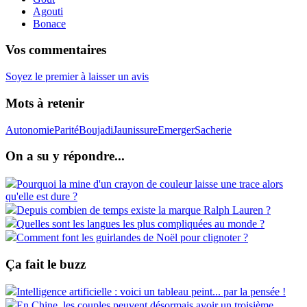
Agouti
Bonace
Vos commentaires
Soyez le premier à laisser un avis
Mots à retenir
Autonomie
Parité
Boujadi
Jaunissure
Emerger
Sacherie
On a su y répondre...
Pourquoi la mine d'un crayon de couleur laisse une trace alors
qu'elle est dure ?
Depuis combien de temps existe la marque Ralph Lauren ?
Quelles sont les langues les plus compliquées au monde ?
Comment font les guirlandes de Noël pour clignoter ?
Ça fait le buzz
Intelligence artificielle : voici un tableau peint... par la pensée !
En Chine, les couples peuvent désormais avoir un troisième