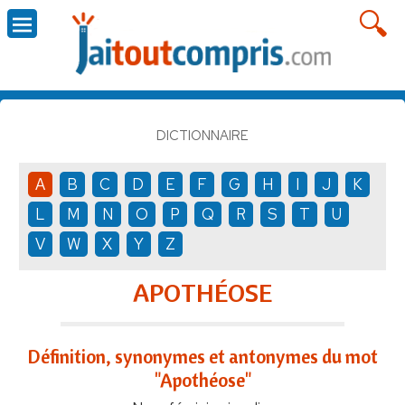
DICTIONNAIRE
A
B
C
D
E
F
G
H
I
J
K
L
M
N
O
P
Q
R
S
T
U
V
W
X
Y
Z
APOTHÉOSE
Définition, synonymes et antonymes du mot
"Apothéose"