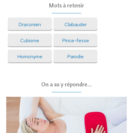
Mots à retenir
Draconien
Clabauder
Cubisme
Pince-fesse
Homonyme
Parodie
On a su y répondre...