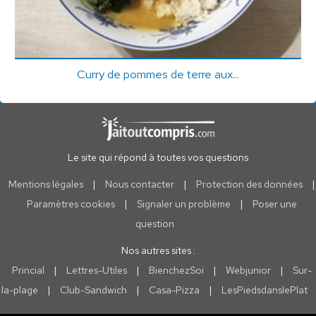
Curry de pommes de terre aux...
Le site qui répond à toutes vos questions
Mentions légales
|
Nous contacter
|
Protection des données
|
Paramètres cookies
|
Signaler un problème
|
Poser une
question
Nos autres sites :
Princial
|
Lettres-Utiles
|
BienchezSoi
|
Webjunior
|
Sur-
la-plage
|
Club-Sandwich
|
Casa-Pizza
|
LesPiedsdanslePlat