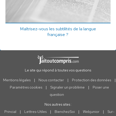
Maîtrisez-vous les subtilités de la langue
française ?
Le site qui répond à toutes vos questions
Mentions légales
|
Nous contacter
|
Protection des données
|
Paramètres cookies
|
Signaler un problème
|
Poser une
question
Nos autres sites :
Princial
|
Lettres-Utiles
|
BienchezSoi
|
Webjunior
|
Sur-