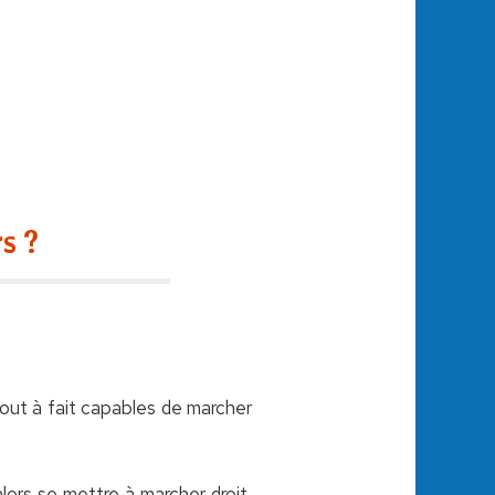
s ?
 tout à fait capables de marcher
alors se mettre à marcher droit,