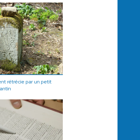
t rétrécie par un petit
santin