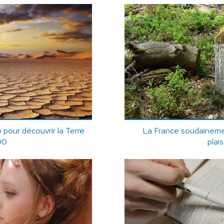
pour découvrir la Terre
La France soudainemen
00
plai