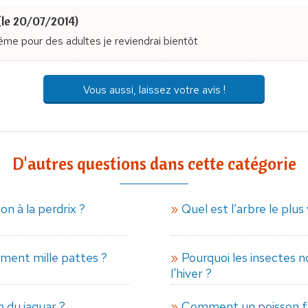
(le 20/07/2014)
ême pour des adultes je reviendrai bientôt
Vous aussi, laissez votre avis !
D'autres questions dans cette catégorie
n à la perdrix ?
Quel est l’arbre le plu
aiment mille pattes ?
Pourquoi les insectes n
l'hiver ?
 du jaguar ?
Comment un poisson fai