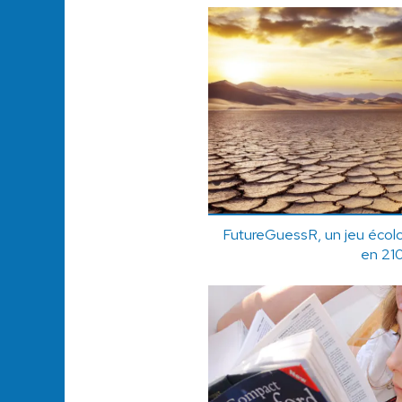
FutureGuessR, un jeu écolo 
en 21