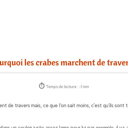
urquoi les crabes marchent de traver
Temps de lecture : -1 min
nt de travers mais, ce que l’on sait moins, c'est qu’ils sont
dans un couloir juste assez large pour lui par exemple, il va 