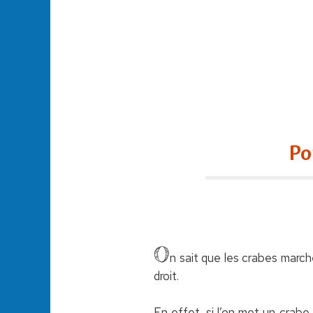
Po
O
n sait que les crabes marche
droit.
En effet, si l’on met un crabe 