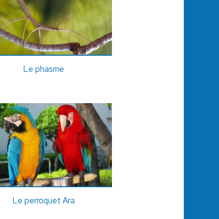
Le phasme
Le perroquet Ara