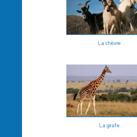
La chèvre
La girafe