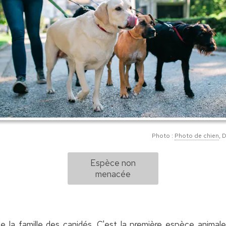
Photo :
Photo de chien
, 
Espèce non
menacée
 la famille des canidés. C'est la première espèce animal