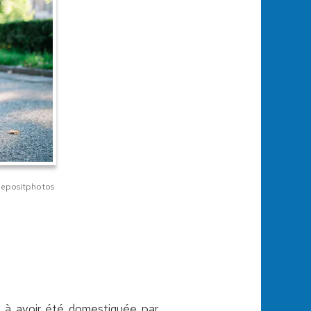
Depositphotos
e à avoir été domestiquée par