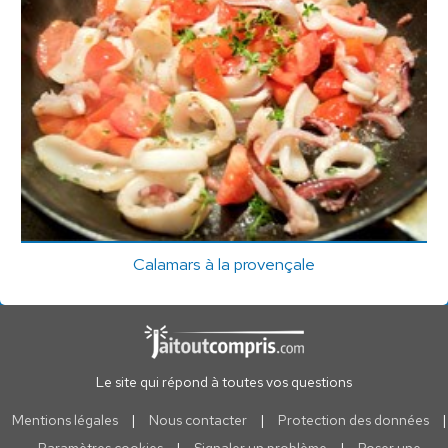
Calamars à la provençale
Le site qui répond à toutes vos questions
Mentions légales
|
Nous contacter
|
Protection des données
|
Paramètres cookies
|
Signaler un problème
|
Poser une