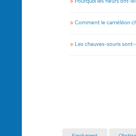
Pourquoi les fleurs ont-e
Comment le caméléon cha
Les chauves-souris sont-e
Emolument
Obstina