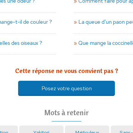
lles une odeur ?
Comment faire pour app
nge-t-il de couleur ?
La queue d'un paon pe
lles des oiseaux ?
Que mange la coccinell
Cette réponse ne vous convient pas ?
Posez votre question
Mots à retenir
tion
Yakitori
Méticuleux
Sans-