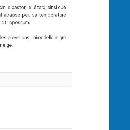
r, le castor, le lézard, ainsi que
 il abaisse peu sa température
r et l'opossum.
es provisions, l'hirondelle migre
neige.