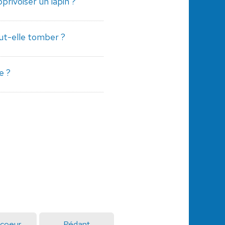
rivoiser un lapin ?
ut-elle tomber ?
e ?
coeur
Pédant