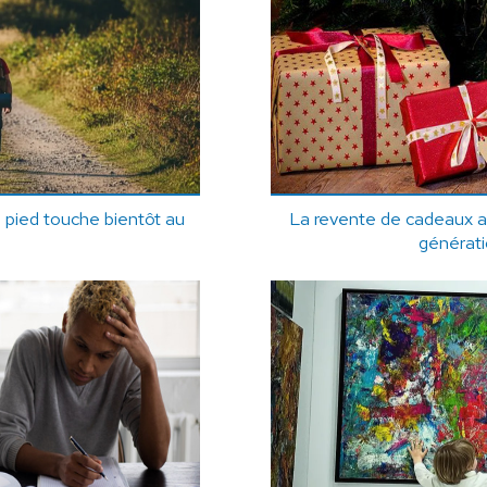
 pied touche bientôt au
La revente de cadeaux a
générati