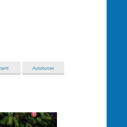
ient
Autotomie