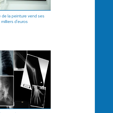
e de la peinture vend ses
 milliers d'euros