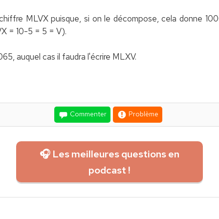
e chiffre MLVX puisque, si on le décompose, cela donne 10
(VX = 10-5 = 5 = V).
065, auquel cas il faudra l'écrire MLXV.
Commenter
Problème
🎧 Les meilleures questions en
podcast !