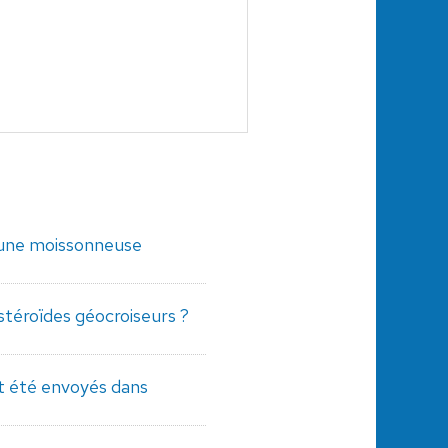
une moissonneuse
astéroïdes géocroiseurs ?
 été envoyés dans