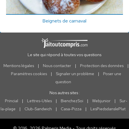
Beignets de carnaval
Le site qui répond à toutes vos questions
Mentions légales
|
Nous contacter
|
Protection des données
|
Paramètres cookies
|
Signaler un problème
|
Poser une
question
Nos autres sites :
Princial
|
Lettres-Utiles
|
BienchezSoi
|
Webjunior
|
Sur-
la-plage
|
Club-Sandwich
|
Casa-Pizza
|
LesPiedsdanslePlat
© 2016, 2026 Palmeris Media - Tous droits réservés