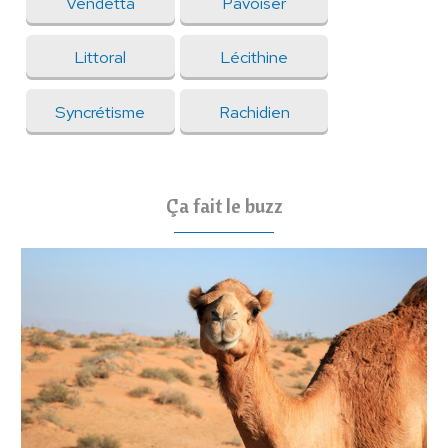
Vendetta
Pavoiser
Littoral
Lécithine
Syncrétisme
Rachidien
Ça fait le buzz