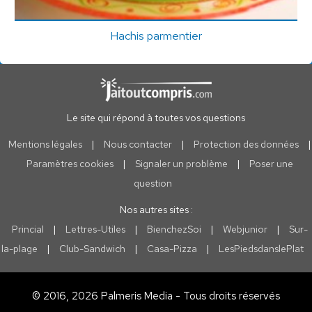
Hachis parmentier
Le site qui répond à toutes vos questions
Mentions légales
|
Nous contacter
|
Protection des données
|
Paramètres cookies
|
Signaler un problème
|
Poser une
question
Nos autres sites :
Princial
|
Lettres-Utiles
|
BienchezSoi
|
Webjunior
|
Sur-
la-plage
|
Club-Sandwich
|
Casa-Pizza
|
LesPiedsdanslePlat
© 2016, 2026 Palmeris Media - Tous droits réservés