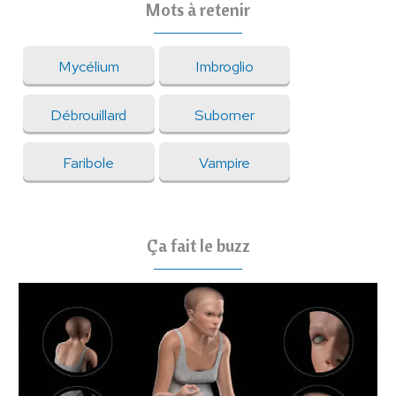
Mots à retenir
Mycélium
Imbroglio
Débrouillard
Suborner
Faribole
Vampire
Ça fait le buzz