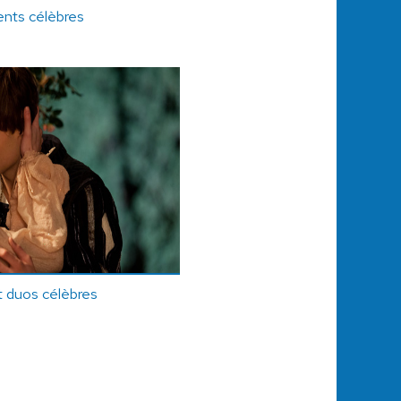
nts célèbres
t duos célèbres