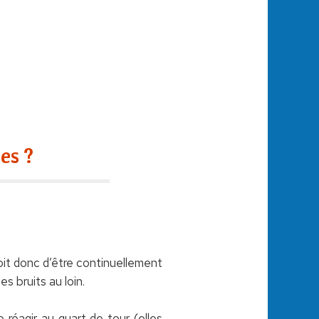
es ?
 doit donc d’être continuellement
s bruits au loin.
e réagir au quart de tour (elles