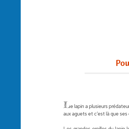
Pou
L
e lapin a plusieurs prédateu
aux aguets et c’est là que ses o
Les grandes oreilles du lapin