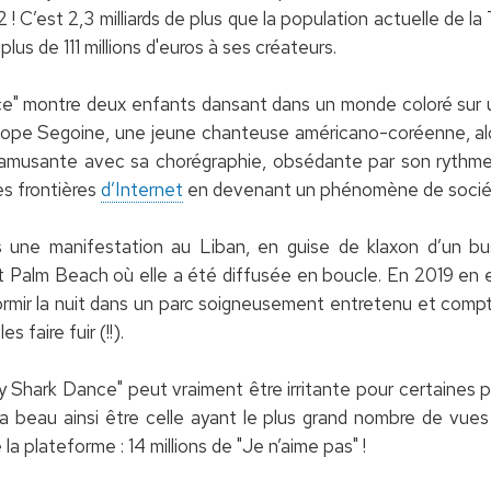
 ! C’est 2,3 milliards de plus que la population actuelle de la 
 plus de 111 millions d'euros à ses créateurs.
e" montre deux enfants dansant dans un monde coloré sur 
 Hope Segoine, une jeune chanteuse américano-coréenne, a
 amusante avec sa chorégraphie, obsédante par son rythme
es frontières
d’Internet
en devenant un phénomène de socié
s une manifestation au Liban, en guise de klaxon d’un b
est Palm Beach où elle a été diffusée en boucle. En 2019 en eff
mir la nuit dans un parc soigneusement entretenu et compta
 faire fuir (!!).
by Shark Dance" peut vraiment être irritante pour certaines p
a beau ainsi être celle ayant le plus grand nombre de vues
la plateforme : 14 millions de "Je n’aime pas" !