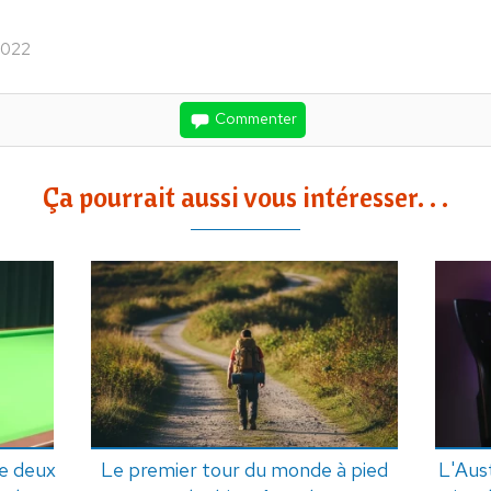
 2022
Commenter
Ça pourrait aussi vous intéresser. . .
he deux
Le premier tour du monde à pied
L'Aust