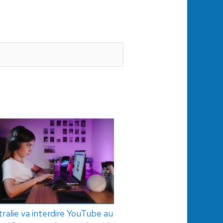
ralie va interdire YouTube au