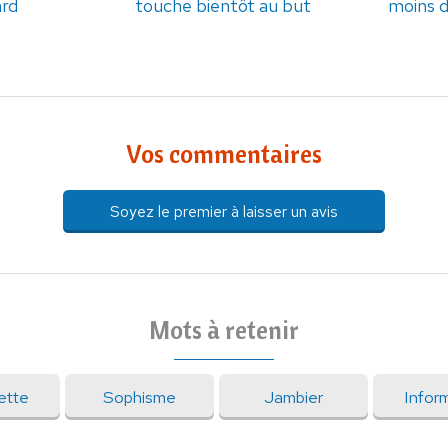
ard
touche bientôt au but
moins d
Vos commentaires
Soyez le premier à laisser un avis
Mots à retenir
ette
Sophisme
Jambier
Infor