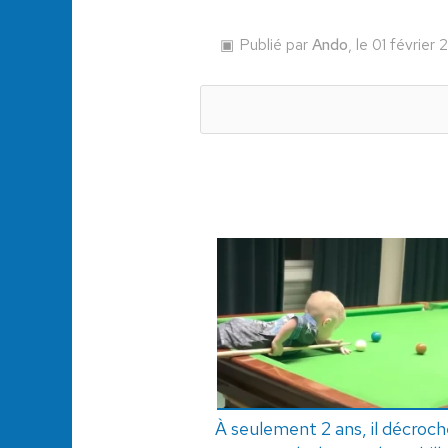
Publié par
Ando
, le 01 février
À seulement 2 ans, il décroc