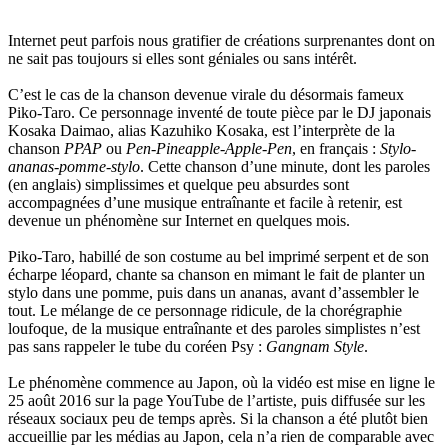
Internet peut parfois nous gratifier de créations surprenantes dont on
ne sait pas toujours si elles sont géniales ou sans intérêt.
C’est le cas de la chanson devenue virale du désormais fameux
Piko-Taro. Ce personnage inventé de toute pièce par le DJ japonais
Kosaka Daimao, alias Kazuhiko Kosaka, est l’interprète de la
chanson
PPAP
ou
Pen-Pineapple-Apple-Pen
, en français :
Stylo-
ananas-pomme-stylo
. Cette chanson d’une minute, dont les paroles
(en anglais) simplissimes et quelque peu absurdes sont
accompagnées d’une musique entraînante et facile à retenir, est
devenue un phénomène sur Internet en quelques mois.
Piko-Taro, habillé de son costume au bel imprimé serpent et de son
écharpe léopard, chante sa chanson en mimant le fait de planter un
stylo dans une pomme, puis dans un ananas, avant d’assembler le
tout. Le mélange de ce personnage ridicule, de la chorégraphie
loufoque, de la musique entraînante et des paroles simplistes n’est
pas sans rappeler le tube du coréen Psy :
Gangnam Style
.
Le phénomène commence au Japon, où la vidéo est mise en ligne le
25 août 2016 sur la page YouTube de l’artiste, puis diffusée sur les
réseaux sociaux peu de temps après. Si la chanson a été plutôt bien
accueillie par les médias au Japon, cela n’a rien de comparable avec