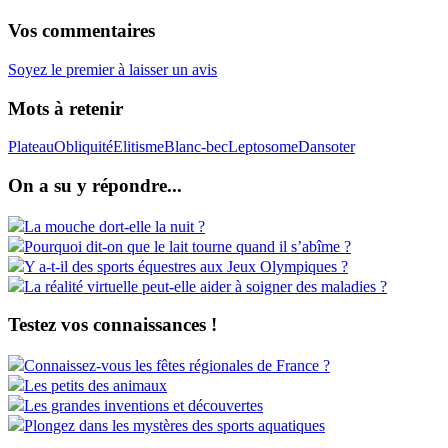
Vos commentaires
Soyez le premier à laisser un avis
Mots à retenir
Plateau
Obliquité
Elitisme
Blanc-bec
Leptosome
Dansoter
On a su y répondre...
La mouche dort-elle la nuit ?
Pourquoi dit-on que le lait tourne quand il s’abîme ?
Y a-t-il des sports équestres aux Jeux Olympiques ?
La réalité virtuelle peut-elle aider à soigner des maladies ?
Testez vos connaissances !
Connaissez-vous les fêtes régionales de France ?
Les petits des animaux
Les grandes inventions et découvertes
Plongez dans les mystères des sports aquatiques