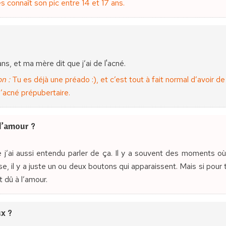
les connaît son pic entre 14 et 17 ans.
ans, et ma mère dit que j’ai de l'acné.
n :
Tu es déjà une préado :), et c’est tout à fait normal d’avoir 
l’acné prépubertaire.
 l’amour ?
e j’ai aussi entendu parler de ça. Il y a souvent des moments o
 il y a juste un ou deux boutons qui apparaissent. Mais si pour
t dû à l’amour.
x ?