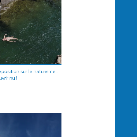
osition sur le naturisme...
vrir nu !