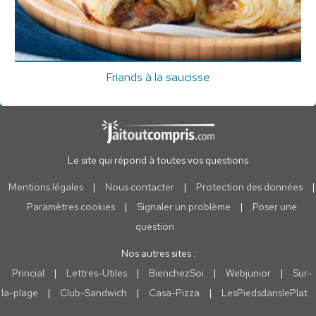
Friands à la saucisse
Le site qui répond à toutes vos questions
Mentions légales
|
Nous contacter
|
Protection des données
|
Paramètres cookies
|
Signaler un problème
|
Poser une
question
Nos autres sites :
Princial
|
Lettres-Utiles
|
BienchezSoi
|
Webjunior
|
Sur-
la-plage
|
Club-Sandwich
|
Casa-Pizza
|
LesPiedsdanslePlat