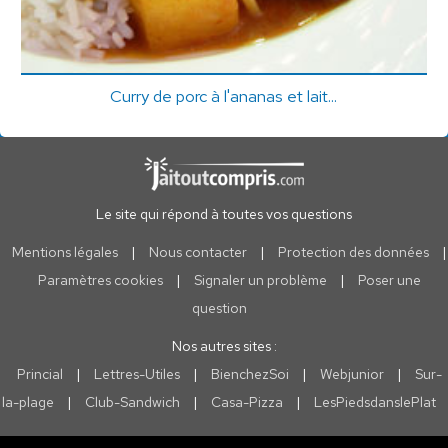
Curry de porc à l'ananas et lait...
Le site qui répond à toutes vos questions
Mentions légales
|
Nous contacter
|
Protection des données
|
Paramètres cookies
|
Signaler un problème
|
Poser une
question
Nos autres sites :
Princial
|
Lettres-Utiles
|
BienchezSoi
|
Webjunior
|
Sur-
la-plage
|
Club-Sandwich
|
Casa-Pizza
|
LesPiedsdanslePlat