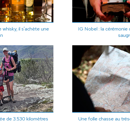
 whisky, il s'achète une
IG Nobel : la cérémonie
on
saug
nnée de 3.530 kilomètres
Une folle chasse au tréso