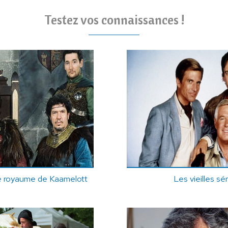
Testez vos connaissances !
le royaume de Kaamelott
Les vieilles sér