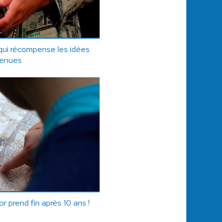
 qui récompense les idées
renues
r prend fin après 10 ans !