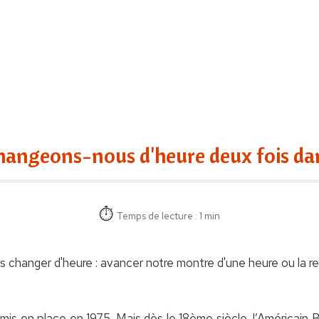
hangeons-nous d'heure deux fois dan
Temps de lecture : 1 min
s changer d'heure : avancer notre montre d'une heure ou la re
is en place en 1975. Mais dès le 18ème siècle, l’Américai