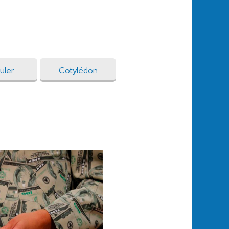
uler
Cotylédon