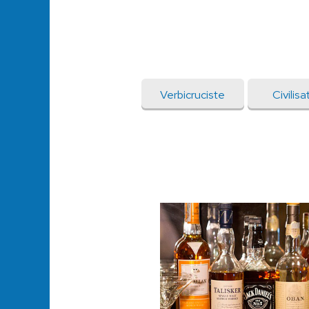
Verbicruciste
Civilisa