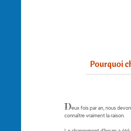
Pourquoi c
D
eux fois par an, nous devon
connaître vraiment la raison.
Le changement d’heure a été m