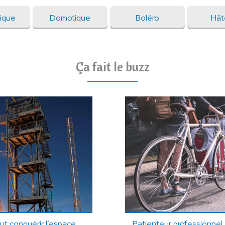
ique
Domotique
Boléro
Hât
Ça fait le buzz
t conquérir l’espace
Patienteur professionnel,