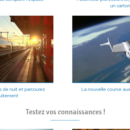
un carto
 de nuit et parcourez
La nouvelle course au
tuitement
Testez vos connaissances !