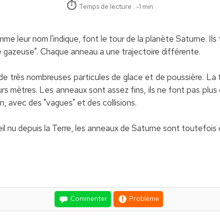
Temps de lecture : -1 min
e leur nom l'indique, font le tour de la planète Saturne. I
e gazeuse". Chaque anneau a une trajectoire différente.
 très nombreuses particules de glace et de poussière. La ta
s mètres. Les anneaux sont assez fins, ils ne font pas plus d'
on, avec des "vagues" et des collisions.
 l'œil nu depuis la Terre, les anneaux de Saturne sont toutefoi
Commenter
Problème