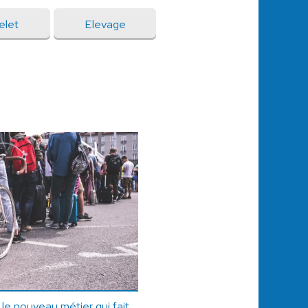
elet
Elevage
 le nouveau métier qui fait