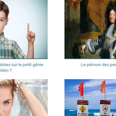
tes sur le petit génie
Le prénom des pe
ldon ?