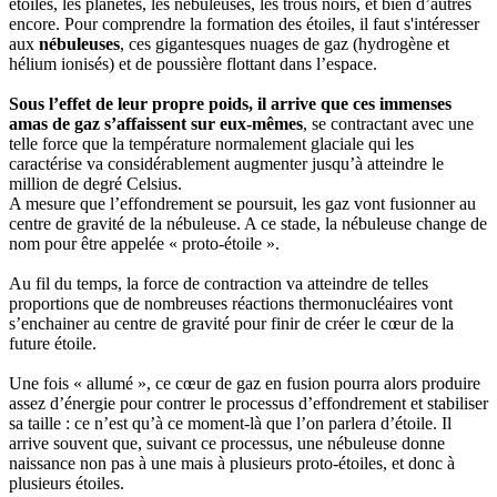
étoiles, les planètes, les nébuleuses, les trous noirs, et bien d’autres
encore. Pour comprendre la formation des étoiles, il faut s'intéresser
aux
nébuleuses
, ces gigantesques nuages de gaz (hydrogène et
hélium ionisés) et de poussière flottant dans l’espace.
Sous l’effet de leur propre poids, il arrive que ces immenses
amas de gaz s’affaissent sur eux-mêmes
, se contractant avec une
telle force que la température normalement glaciale qui les
caractérise va considérablement augmenter jusqu’à atteindre le
million de degré Celsius.
A mesure que l’effondrement se poursuit, les gaz vont fusionner au
centre de gravité de la nébuleuse. A ce stade, la nébuleuse change de
nom pour être appelée « proto-étoile ».
Au fil du temps, la force de contraction va atteindre de telles
proportions que de nombreuses réactions thermonucléaires vont
s’enchainer au centre de gravité pour finir de créer le cœur de la
future étoile.
Une fois « allumé », ce cœur de gaz en fusion pourra alors produire
assez d’énergie pour contrer le processus d’effondrement et stabiliser
sa taille : ce n’est qu’à ce moment-là que l’on parlera d’étoile. Il
arrive souvent que, suivant ce processus, une nébuleuse donne
naissance non pas à une mais à plusieurs proto-étoiles, et donc à
plusieurs étoiles.