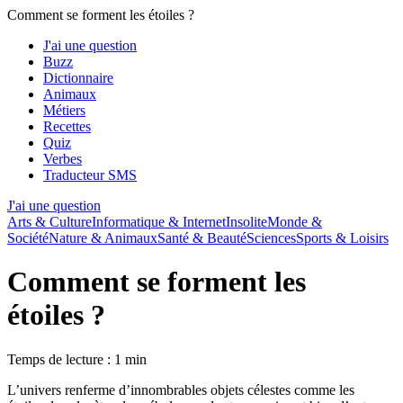
Comment se forment les étoiles ?
J'ai une question
Buzz
Dictionnaire
Animaux
Métiers
Recettes
Quiz
Verbes
Traducteur SMS
J'ai une question
Arts & Culture
Informatique & Internet
Insolite
Monde &
Société
Nature & Animaux
Santé & Beauté
Sciences
Sports & Loisirs
Comment se forment les
étoiles ?
Temps de lecture : 1 min
L’univers renferme d’innombrables objets célestes comme les