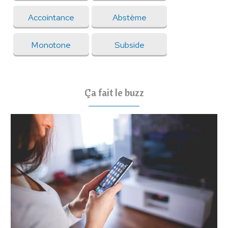
Accointance
Abstème
Monotone
Subside
Ça fait le buzz