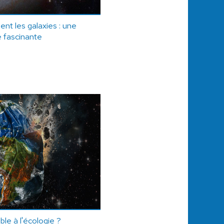
ient les galaxies : une
 fascinante
le à l'écologie ?