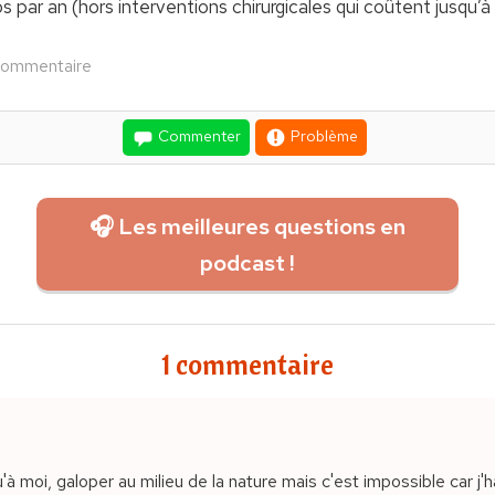
 par an (hors interventions chirurgicales qui coûtent jusqu’à
commentaire
Commenter
Problème
🎧 Les meilleures questions en
podcast !
1 commentaire
'à moi, galoper au milieu de la nature mais c'est impossible car j'ha