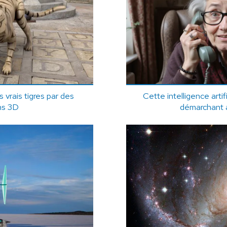
 vrais tigres par des
Cette intelligence artif
ns 3D
démarchant 