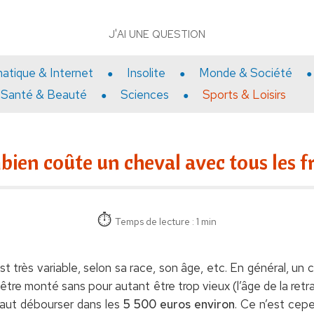
J'AI UNE QUESTION
matique & Internet
Insolite
Monde & Société
Santé & Beauté
Sciences
Sports & Loisirs
ien coûte un cheval avec tous les fr
Temps de lecture : 1 min
est très variable, selon sa race, son âge, etc. En général, u
à être monté sans pour autant être trop vieux (l’âge de la retr
 faut débourser dans les
5 500 euros environ
. Ce n’est cepe