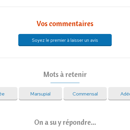
Vos commentaires
Soyez le premier à laisser un avis
Mots à retenir
ée
Marsupial
Commensal
Adé
On a su y répondre...