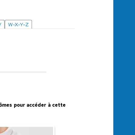
V
W-X-Y-Z
plômes pour accéder à cette