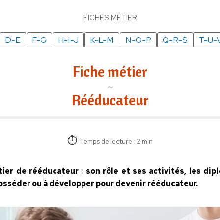
FICHES MÉTIER
D-E
F-G
H-I-J
K-L-M
N-O-P
Q-R-S
T-U-
Fiche métier
Rééducateur
Temps de lecture : 2 min
tier de rééducateur : son rôle et ses activités, les di
posséder ou à développer pour devenir rééducateur.