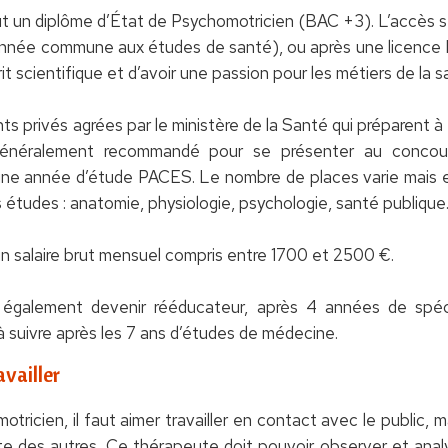
aut un diplôme d’État de Psychomotricien (BAC +3). L’accès s
année commune aux études de santé), ou après une licence 
sprit scientifique et d’avoir une passion pour les métiers de la s
nts privés agrées par le ministère de la Santé qui préparent 
néralement recommandé pour se présenter au concours
une année d’étude PACES. Le nombre de places varie mais 
tudes : anatomie, physiologie, psychologie, santé publique..
n salaire brut mensuel compris entre 1700 et 2500 €.
 également devenir rééducateur, après 4 années de spéc
à suivre après les 7 ans d’études de médecine.
vailler
ricien, il faut aimer travailler en contact avec le public, 
ute des autres. Ce thérapeute doit pouvoir observer et analys