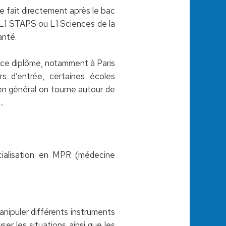
e fait directement après le bac
L1 STAPS ou L1 Sciences de la
anté.
à ce diplôme, notamment à Paris
 d’entrée, certaines écoles
en général on tourne autour de
.
ialisation en MPR (médecine
manipuler différents instruments
er les situations ainsi que les