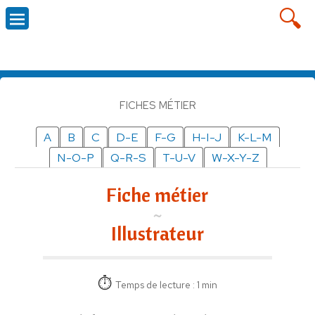
FICHES MÉTIER
A
B
C
D-E
F-G
H-I-J
K-L-M
N-O-P
Q-R-S
T-U-V
W-X-Y-Z
Fiche métier
Illustrateur
Temps de lecture : 1 min