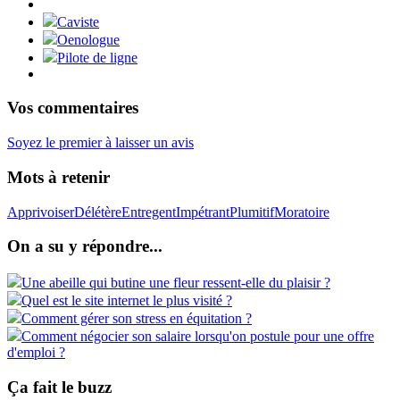
Caviste
Oenologue
Pilote de ligne
Vos commentaires
Soyez le premier à laisser un avis
Mots à retenir
Apprivoiser
Délétère
Entregent
Impétrant
Plumitif
Moratoire
On a su y répondre...
Une abeille qui butine une fleur ressent-elle du plaisir ?
Quel est le site internet le plus visité ?
Comment gérer son stress en équitation ?
Comment négocier son salaire lorsqu'on postule pour une offre
d'emploi ?
Ça fait le buzz