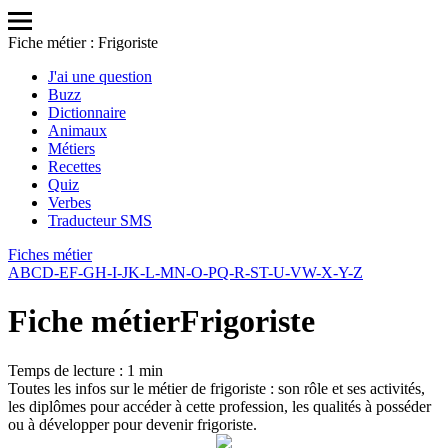
Fiche métier : Frigoriste
J'ai une question
Buzz
Dictionnaire
Animaux
Métiers
Recettes
Quiz
Verbes
Traducteur SMS
Fiches métier
A
B
C
D-E
F-G
H-I-J
K-L-M
N-O-P
Q-R-S
T-U-V
W-X-Y-Z
Fiche métier
Frigoriste
Temps de lecture : 1 min
Toutes les infos sur le métier de frigoriste : son rôle et ses activités,
les diplômes pour accéder à cette profession, les qualités à posséder
ou à développer pour devenir frigoriste.