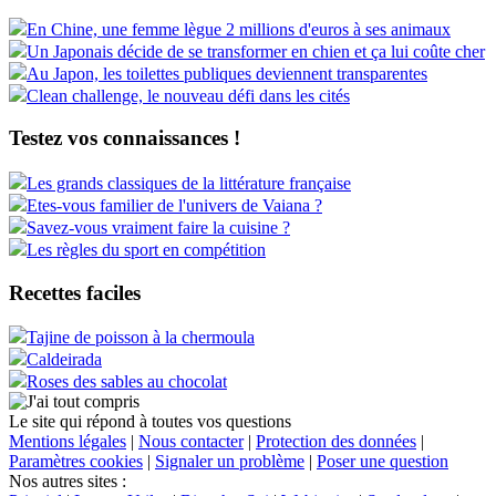
En Chine, une femme lègue 2 millions d'euros à ses animaux
Un Japonais décide de se transformer en chien et ça lui coûte cher
Au Japon, les toilettes publiques deviennent transparentes
Clean challenge, le nouveau défi dans les cités
Testez vos connaissances !
Les grands classiques de la littérature française
Etes-vous familier de l'univers de Vaiana ?
Savez-vous vraiment faire la cuisine ?
Les règles du sport en compétition
Recettes faciles
Tajine de poisson à la chermoula
Caldeirada
Roses des sables au chocolat
Le site qui répond à toutes vos questions
Mentions légales
|
Nous contacter
|
Protection des données
|
Paramètres cookies
|
Signaler un problème
|
Poser une question
Nos autres sites :