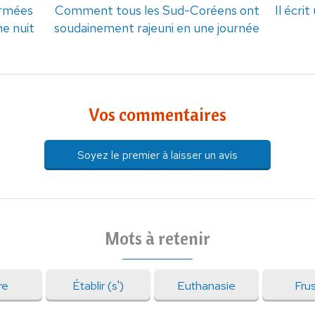
ormées
Comment tous les Sud-Coréens ont
Il écri
e nuit
soudainement rajeuni en une journée
Vos commentaires
Soyez le premier à laisser un avis
Mots à retenir
re
Établir (s')
Euthanasie
Frus