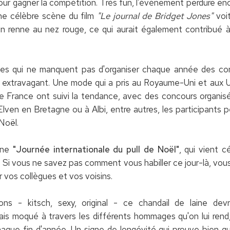
 pour gagner la compétition. Très fun, l'événement perdure enco
ne célèbre scène du film
"Le journal de Bridget Jones"
voit
 renne au nez rouge, ce qui aurait également contribué à 
ses qui ne manquent pas d'organiser chaque année des con
us extravagant. Une mode qui a pris au Royaume-Uni et aux 
s de France ont suivi la tendance, avec des concours organ
Elven en Bretagne ou à Albi, entre autres, les participants 
 Noël.
 une
"Journée internationale du pull de Noël"
, qui vient c
Si vous ne savez pas comment vous habiller ce jour-là, vous
r vos collègues et vos voisins.
ons - kitsch, sexy, original - ce chandail de laine dev
mais moqué à travers les différents hommages qu'on lui rend
haque fin d'année. Un signe de longévité qui prouve bien qu