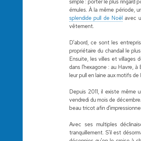
simple : porter le plus ringard
émules. À la même période, u
splendide pull de Noël
avec un
vêtement.
D'abord, ce sont les entrepri
propriétaire du chandail le pl
Ensuite, les villes et village
dans l'hexagone : au Havre, à 
leur pull en laine aux motifs de
Depuis 2011, il existe même
vendredi du mois de décembre. 
beau tricot afin d'impressionne
Avec ses multiples déclinais
tranquillement. S'il est désor
décennies qu'on le croise à c