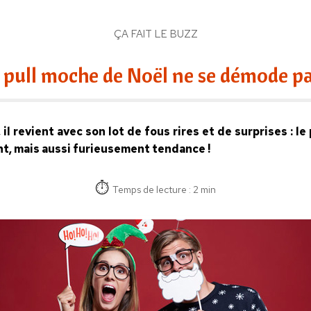
ÇA FAIT LE BUZZ
 pull moche de Noël ne se démode pa
il revient avec son lot de fous rires et de surprises : le
t, mais aussi furieusement tendance !
Temps de lecture : 2 min