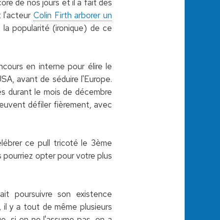
re de nos jours et il a fait des
 l'acteur
Colin Firth arborer un
la popularité (ironique) de ce
cours en interne pour élire le
USA, avant de séduire l'Europe.
isés durant le mois de décembre
peuvent défiler fièrement, avec
élébrer ce pull tricoté le 3ème
 pourriez opter pour votre plus
rait poursuivre son existence
, il y a tout de même plusieurs
e, si on ne l'assume pas, on a