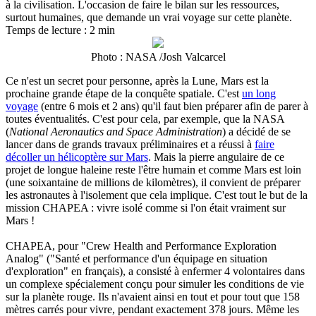
à la civilisation. L'occasion de faire le bilan sur les ressources,
surtout humaines, que demande un vrai voyage sur cette planète.
Temps de lecture : 2 min
Photo : NASA /Josh Valcarcel
Ce n'est un secret pour personne, après la Lune, Mars est la
prochaine grande étape de la conquête spatiale. C'est
un long
voyage
(entre 6 mois et 2 ans) qu'il faut bien préparer afin de parer à
toutes éventualités. C'est pour cela, par exemple, que la NASA
(
National Aeronautics and Space Administration
) a décidé de se
lancer dans de grands travaux préliminaires et a réussi à
faire
décoller un hélicoptère sur Mars
. Mais la pierre angulaire de ce
projet de longue haleine reste l'être humain et comme Mars est loin
(une soixantaine de millions de kilomètres), il convient de préparer
les astronautes à l'isolement que cela implique. C'est tout le but de la
mission CHAPEA : vivre isolé comme si l'on était vraiment sur
Mars !
CHAPEA, pour "Crew Health and Performance Exploration
Analog" ("Santé et performance d'un équipage en situation
d'exploration" en français), a consisté à enfermer 4 volontaires dans
un complexe spécialement conçu pour simuler les conditions de vie
sur la planète rouge. Ils n'avaient ainsi en tout et pour tout que 158
mètres carrés pour vivre, pendant exactement 378 jours. Même les