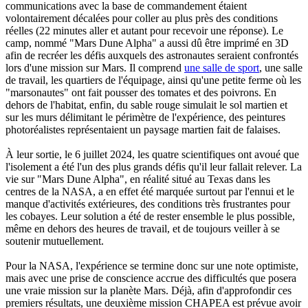
communications avec la base de commandement étaient
volontairement décalées pour coller au plus près des conditions
réelles (22 minutes aller et autant pour recevoir une réponse). Le
camp, nommé "Mars Dune Alpha" a aussi dû être imprimé en 3D
afin de recréer les défis auxquels des astronautes seraient confrontés
lors d'une mission sur Mars. Il comprend
une salle de sport
, une salle
de travail, les quartiers de l'équipage, ainsi qu'une petite ferme où les
"marsonautes" ont fait pousser des tomates et des poivrons. En
dehors de l'habitat, enfin, du sable rouge simulait le sol martien et
sur les murs délimitant le périmètre de l'expérience, des peintures
photoréalistes représentaient un paysage martien fait de falaises.
À leur sortie, le 6 juillet 2024, les quatre scientifiques ont avoué que
l'isolement a été l'un des plus grands défis qu'il leur fallait relever. La
vie sur "Mars Dune Alpha", en réalité situé au Texas dans les
centres de la NASA, a en effet été marquée surtout par l'ennui et le
manque d'activités extérieures, des conditions très frustrantes pour
les cobayes. Leur solution a été de rester ensemble le plus possible,
même en dehors des heures de travail, et de toujours veiller à se
soutenir mutuellement.
Pour la NASA, l'expérience se termine donc sur une note optimiste,
mais avec une prise de conscience accrue des difficultés que posera
une vraie mission sur la planète Mars. Déjà, afin d'approfondir ces
premiers résultats, une deuxième mission CHAPEA est prévue avoir