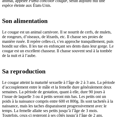
animal, appelée
Puma concolor cougar
, serait aujourd’hui une
espèce éteinte aux États-Unis.
Son alimentation
Le cougar est un animal carnivore. Il se nourrit de cerfs, de mulets,
de rongeurs, d’oiseaux, de lézards, etc. Il chasse ses proies de
manière rusée. Il repère celles-ci, s’en approche tranquillement, puis
bondit sur elles. Il les tue en enfonçant ses dents dans leur gorge. Le
cougar est un excellent chasseur. Il chasse souvent seul à la tombée
de la nuit et à l’aube.
Sa reproduction
Le cougar atteint la maturité sexuelle à l’âge de 2 à 3 ans. La période
d’accouplement entre le mâle et la femelle dure généralement deux
semaines. La période de gestation, quant à elle, dure 90 jours à
l’issue de laquelle 3 ou 4 petits seront mis bas. Les petits ont un
poids à la naissance compris entre 600 et 800g. Ils sont tachetés à la
naissance, mais les taches disparaissent progressivement avec le
temps. La femelle allaite ses petits jusqu’à l’âge de 3 mois.
Toutefois, ceux-ci resteront à ses côtés jusqu’à l’âge de 2 ans.