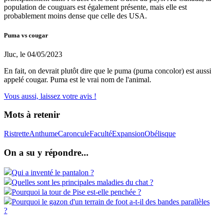
population de couguars est également présente, mais elle est
probablement moins dense que celle des USA.
Puma vs cougar
Jluc, le 04/05/2023
En fait, on devrait plutôt dire que le puma (puma concolor) est aussi
appelé cougar. Puma est le vrai nom de l'animal.
Vous aussi, laissez votre avis !
Mots à retenir
Ristrette
Anthume
Caroncule
Faculté
Expansion
Obélisque
On a su y répondre...
Qui a inventé le pantalon ?
Quelles sont les principales maladies du chat ?
Pourquoi la tour de Pise est-elle penchée ?
Pourquoi le gazon d'un terrain de foot a-t-il des bandes parallèles
?