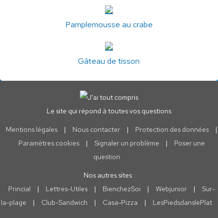
Pamplemousse au crabe
Gâteau de tisson
Le site qui répond à toutes vos questions
Mentions légales
|
Nous contacter
|
Protection des données
|
Paramètres cookies
|
Signaler un problème
|
Poser une
question
Nos autres sites :
Princial
|
Lettres-Utiles
|
BienchezSoi
|
Webjunior
|
Sur-
la-plage
|
Club-Sandwich
|
Casa-Pizza
|
LesPiedsdanslePlat