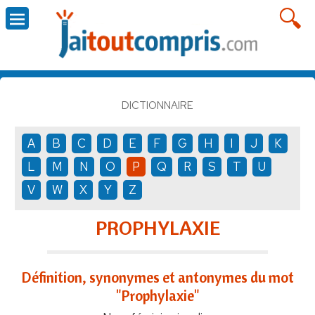
DICTIONNAIRE
A
B
C
D
E
F
G
H
I
J
K
L
M
N
O
P
Q
R
S
T
U
V
W
X
Y
Z
PROPHYLAXIE
Définition, synonymes et antonymes du mot
"Prophylaxie"