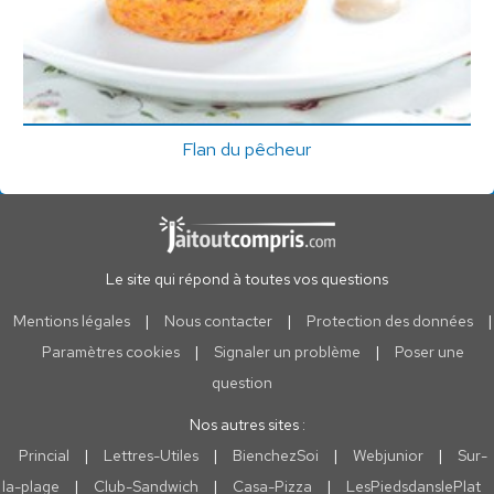
Flan du pêcheur
Le site qui répond à toutes vos questions
Mentions légales
|
Nous contacter
|
Protection des données
|
Paramètres cookies
|
Signaler un problème
|
Poser une
question
Nos autres sites :
Princial
|
Lettres-Utiles
|
BienchezSoi
|
Webjunior
|
Sur-
la-plage
|
Club-Sandwich
|
Casa-Pizza
|
LesPiedsdanslePlat