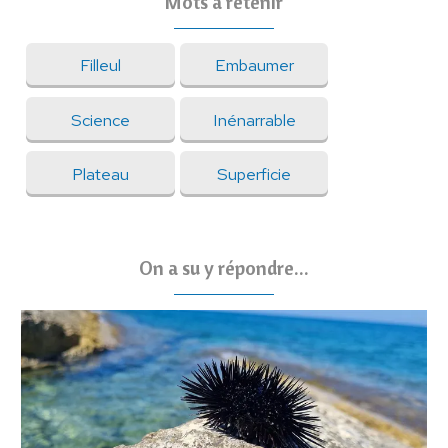
Mots à retenir
Filleul
Embaumer
Science
Inénarrable
Plateau
Superficie
On a su y répondre...