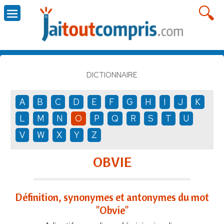
DICTIONNAIRE
A
B
C
D
E
F
G
H
I
J
K
L
M
N
O
P
Q
R
S
T
U
V
W
X
Y
Z
OBVIE
Définition, synonymes et antonymes du mot
"Obvie"