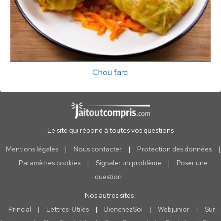
Chou farci
Le site qui répond à toutes vos questions
Mentions légales
|
Nous contacter
|
Protection des données
|
Paramètres cookies
|
Signaler un problème
|
Poser une
question
Nos autres sites :
Princial
|
Lettres-Utiles
|
BienchezSoi
|
Webjunior
|
Sur-