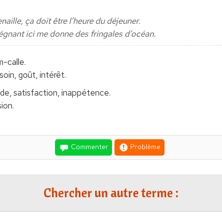
enaille, ça doit être l’heure du déjeuner.
égnant ici me donne des fringales d’océan.
m-calle.
oin, goût, intérêt.
tude, satisfaction, inappétence.
ion.
Commenter
Problème
Chercher un autre terme :