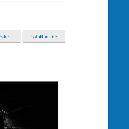
nder
Totalitarisme