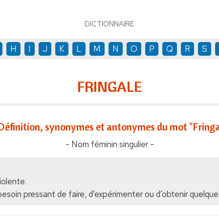
DICTIONNAIRE
H
I
J
K
L
M
N
O
P
Q
R
S
FRINGALE
Définition, synonymes et antonymes du mot "Fringa
- Nom féminin singulier -
iolente.
 besoin pressant de faire, d’expérimenter ou d’obtenir quelqu