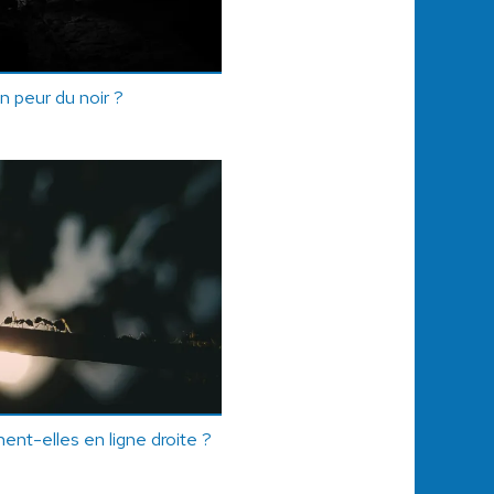
n peur du noir ?
ent-elles en ligne droite ?