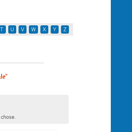
T
U
V
W
X
Y
Z
le"
e chose.