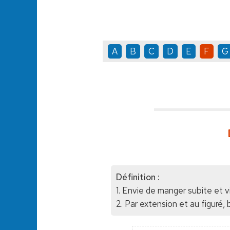
A
B
C
D
E
F
G
Définition :
1. Envie de manger subite et v
2. Par extension et au figuré,