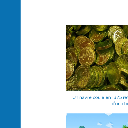
Un navire coulé en 1875 ret
d'or à b