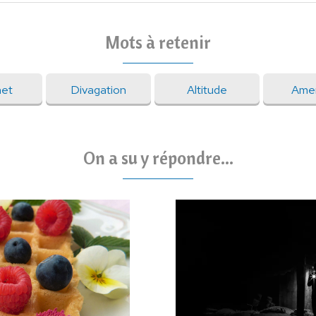
Mots à retenir
net
Divagation
Altitude
Ame
On a su y répondre...