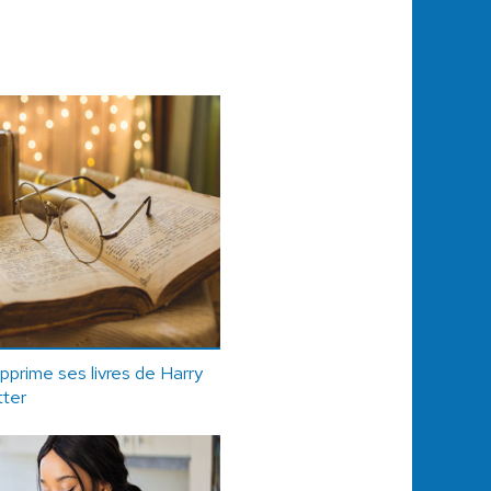
upprime ses livres de Harry
tter