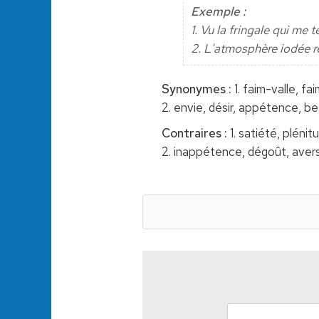
Exemple :
1. Vu la fringale qui me t
2. L'atmosphère iodée r
Synonymes :
1. faim-valle, fai
2. envie, désir, appétence, bes
Contraires :
1. satiété, pléni
2. inappétence, dégoût, avers