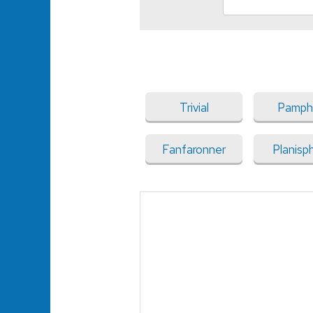
Trivial
Pamph
Fanfaronner
Planisp