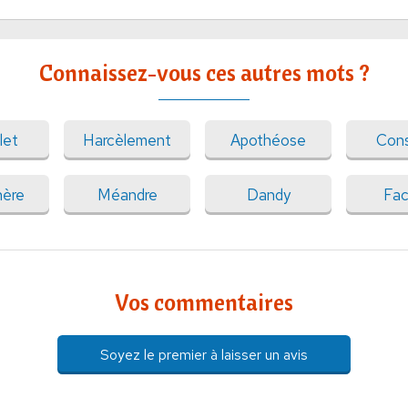
Connaissez-vous ces autres mots ?
let
Harcèlement
Apothéose
Cons
hère
Méandre
Dandy
Fac
Vos commentaires
Soyez le premier à laisser un avis