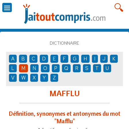
DICTIONNAIRE
A
B
C
D
E
F
G
H
I
J
K
L
M
N
O
P
Q
R
S
T
U
V
W
X
Y
Z
MAFFLU
Définition, synonymes et antonymes du mot
"Mafflu"