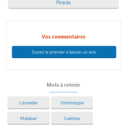
Pinède
Vos commentaires
Soyez le premier à laisser un avis
Mots à retenir
Lézarder
Stéréotype
Malabar
Galetas