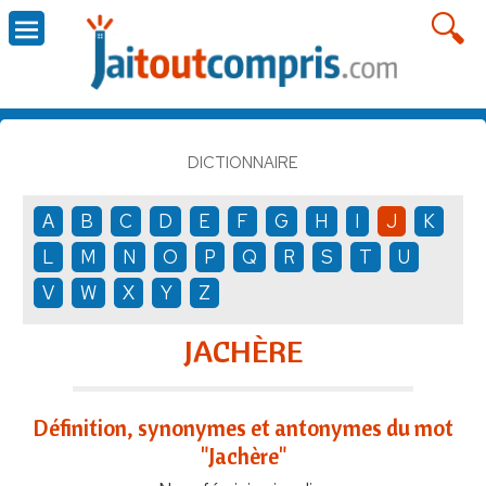
DICTIONNAIRE
A
B
C
D
E
F
G
H
I
J
K
L
M
N
O
P
Q
R
S
T
U
V
W
X
Y
Z
JACHÈRE
Définition, synonymes et antonymes du mot
"Jachère"