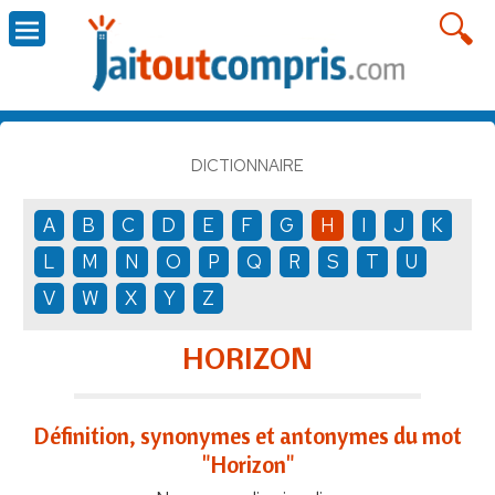
DICTIONNAIRE
A
B
C
D
E
F
G
H
I
J
K
L
M
N
O
P
Q
R
S
T
U
V
W
X
Y
Z
HORIZON
Définition, synonymes et antonymes du mot
"Horizon"