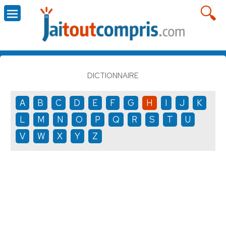
DICTIONNAIRE
A
B
C
D
E
F
G
H
I
J
K
L
M
N
O
P
Q
R
S
T
U
V
W
X
Y
Z