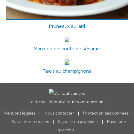
Pruneaux au lard
Saumon en croûte de sésame
Farcis au champignons
Le site qui répond à toutes vos questions
Mentions légales
|
Nous contacter
|
Protection des données
|
Paramètres cookies
|
Signaler un problème
|
Poser une
question