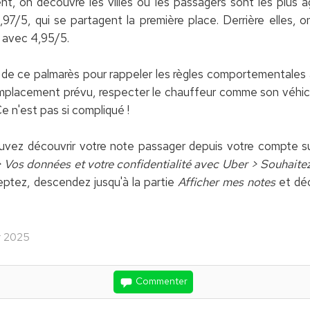
nt, on découvre les villes où les passagers sont les plus 
97/5, qui se partagent la première place. Derrière elles, 
s avec 4,95/5.
 de ce palmarès pour rappeler les règles comportementales à
l'emplacement prévu, respecter le chauffeur comme son véhicul
e n'est pas si compliqué !
uvez découvrir votre note passager depuis votre compte sur 
 Vos données et votre confidentialité avec Uber > Souhaitez
eptez, descendez jusqu'à la partie
Afficher mes notes
et déc
er 2025
Commenter