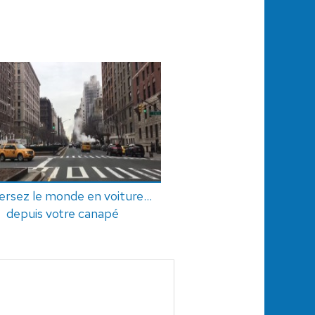
ersez le monde en voiture...
depuis votre canapé