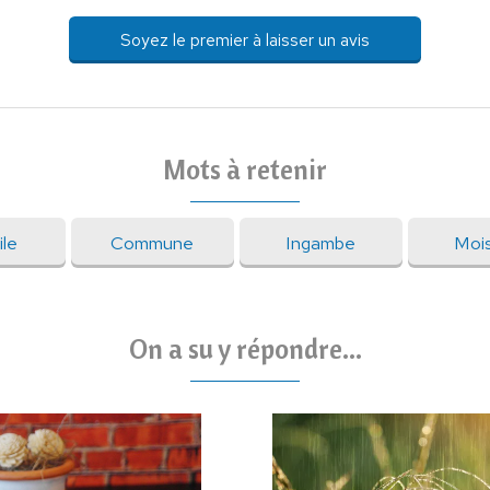
Soyez le premier à laisser un avis
Mots à retenir
ile
Commune
Ingambe
Moi
On a su y répondre...