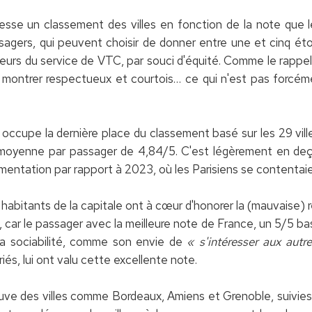
dresse un classement des villes en fonction de la note que 
agers, qui peuvent choisir de donner entre une et cinq éto
sateurs du service de VTC, par souci d'équité. Comme le rappe
 montrer respectueux et courtois… ce qui n'est pas forcé
 occupe la dernière place du classement basé sur les 29 ville
e moyenne par passager de 4,84/5. C'est légèrement en de
gmentation par rapport à 2023, où les Parisiens se contentai
 habitants de la capitale ont à cœur d'honorer la (mauvaise) r
 car le passager avec la meilleure note de France, un 5/5 bas
 sa sociabilité, comme son envie de
« s'intéresser aux autr
iés, lui ont valu cette excellente note.
uve des villes comme Bordeaux, Amiens et Grenoble, suivies