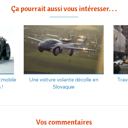
Ça pourrait aussi vous intéresser. . .
tmobile
Une voiture volante décolle en
Trav
 !
Slovaquie
Vos commentaires