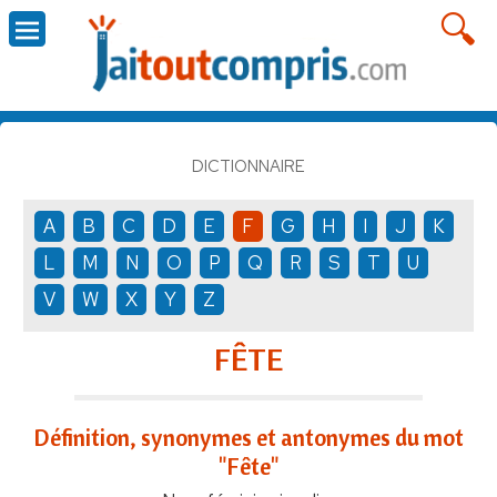
DICTIONNAIRE
A
B
C
D
E
F
G
H
I
J
K
L
M
N
O
P
Q
R
S
T
U
V
W
X
Y
Z
FÊTE
Définition, synonymes et antonymes du mot
"Fête"