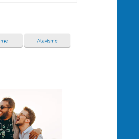
orne
Atavisme