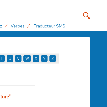
z
Verbes
Traducteur SMS
T
U
V
W
X
Y
Z
ture"