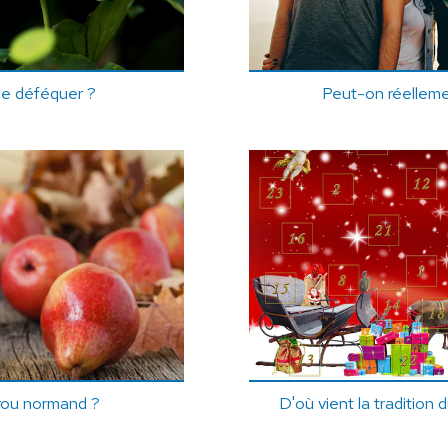
le déféquer ?
Peut-on réellemen
rou normand ?
D'où vient la tradition 