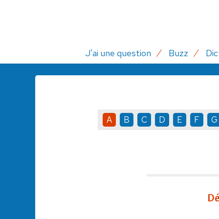
J'ai une question
Buzz
Dic
A
B
C
D
E
F
G
Dé