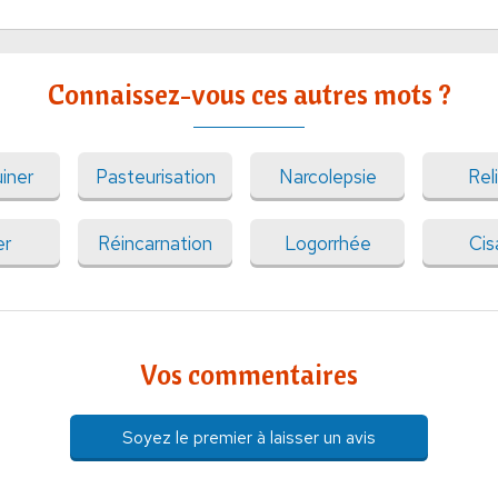
Connaissez-vous ces autres mots ?
iner
Pasteurisation
Narcolepsie
Rel
er
Réincarnation
Logorrhée
Cisa
Vos commentaires
Soyez le premier à laisser un avis