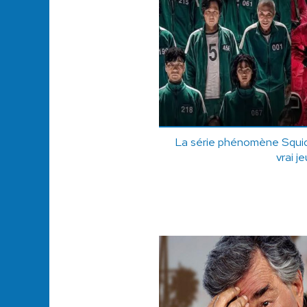
La série phénomène Squid 
vrai je