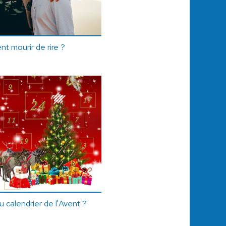
t mourir de rire ?
du calendrier de l'Avent ?