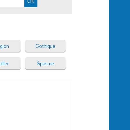
igion
Gothique
iller
Spasme