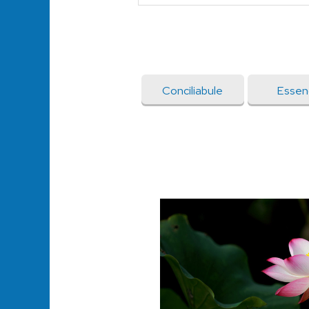
Conciliabule
Essen