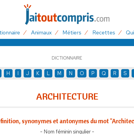
tionnaire
Animaux
Métiers
Recettes
Qui
DICTIONNAIRE
H
I
J
K
L
M
N
O
P
Q
R
S
ARCHITECTURE
finition, synonymes et antonymes du mot "Architec
- Nom féminin singulier -