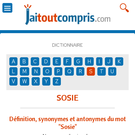
DICTIONNAIRE
A
B
C
D
E
F
G
H
I
J
K
L
M
N
O
P
Q
R
S
T
U
V
W
X
Y
Z
SOSIE
Définition, synonymes et antonymes du mot
"Sosie"