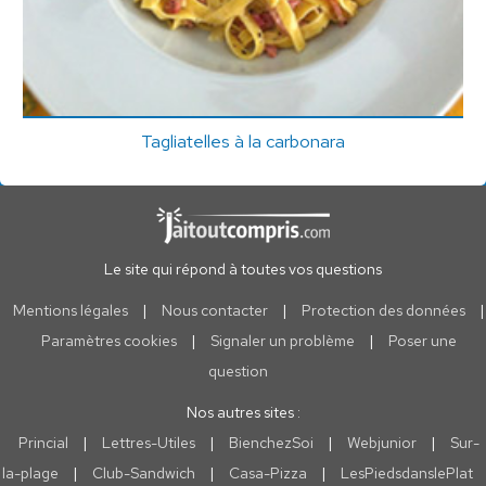
Tagliatelles à la carbonara
Le site qui répond à toutes vos questions
Mentions légales
|
Nous contacter
|
Protection des données
|
Paramètres cookies
|
Signaler un problème
|
Poser une
question
Nos autres sites :
Princial
|
Lettres-Utiles
|
BienchezSoi
|
Webjunior
|
Sur-
la-plage
|
Club-Sandwich
|
Casa-Pizza
|
LesPiedsdanslePlat