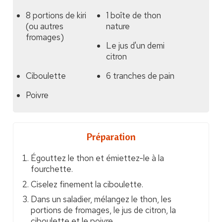
8 portions de kiri
1 boîte de thon
(ou autres
nature
fromages)
Le jus d'un demi
citron
Ciboulette
6 tranches de pain
Poivre
Préparation
Égouttez le thon et émiettez-le à la
fourchette.
Ciselez finement la ciboulette.
Dans un saladier, mélangez le thon, les
portions de fromages, le jus de citron, la
ciboulette et le poivre