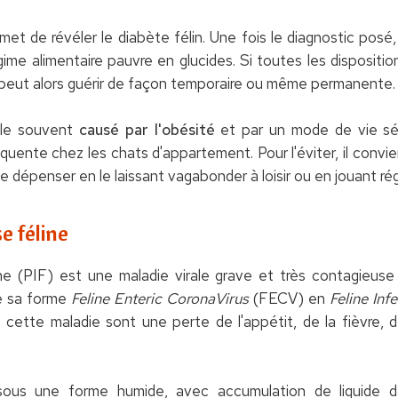
met de révéler le diabète félin. Une fois le diagnostic posé
ime alimentaire pauvre en glucides. Si toutes les dispositio
peut alors guérir de façon temporaire ou même permanente.
 le souvent
causé par l'obésité
et par un mode de vie séd
quente chez les chats d'appartement. Pour l'éviter, il convi
se dépenser en le laissant vagabonder à loisir ou en jouant ré
se féline
line (PIF) est une maladie virale grave et très contagieu
e sa forme
Feline Enteric CoronaVirus
(FECV) en
Feline Inf
ette maladie sont une perte de l'appétit, de la fièvre, d
ous une forme humide, avec accumulation de liquide da