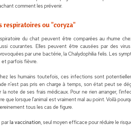
sachant comment les prévenir.
s respiratoires ou "coryza"
respiratoire du chat peuvent être comparées au rhume chez
ssi courantes. Elles peuvent être causées par des virus 
 provoquées par une bactérie, la Chalydophilia felis. Les sym
, et parfois fièvre.
chez les humains toutefois, ces infections sont potentielle
ade n'est pas pris en charge à temps, son état peut se dég
r la note de ses frais médicaux. Pour ne rien arranger, l'infe
e que lorsque l'animal est vraiment mal au point. Voilà pourquo
sereinement tous les cas de figure.
e par
la vaccination
, seul moyen efficace pour réduire le risq